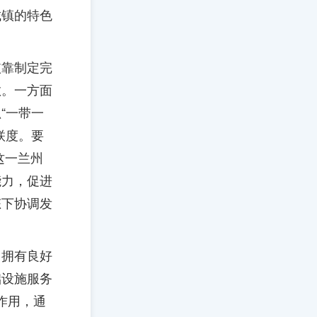
城镇的特色
依靠制定完
散。一方面
“一带一
联度。要
这一兰州
能力，促进
态下协调发
。拥有良好
础设施服务
作用，通