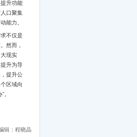
快提升功能
省人口聚集
带动能力。
需求不仅是
求。然而，
不大现实
体提升为导
展，提升公
单个区域向
”。
编辑：程晓晶