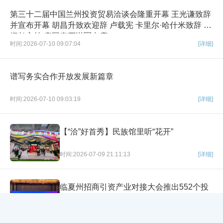
第三十二届中国兰州投资贸易洽谈会隆重开幕 王光谦致辞
并宣布开幕 胡昌升致欢迎辞 卢载宪 卡里尔·哈什米致辞 任
振鹤主持 庄国泰石谋军出席
时间:2026-07-10 09:07:04
[详细]
谱写务实合作开放发展新篇章
时间:2026-07-10 09:03:19
[详细]
【“洽”好首秀】民族馆里听“花开”
时间:2026-07-09 21:11:13
[详细]
临夏州招商引资产业对接大会推出552个投
资机会
×
网站导航
时间:2026-07-09 16:24:54
[详细]