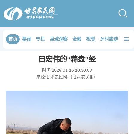
≡
首页
要闻
专栏
县域观察
金融
视觉
乡村旅游
品鉴
田宏伟的“蒜盘”经
时间:
2026-01-15 10:30:03
来源:
甘肃农民网-《甘肃农民报》