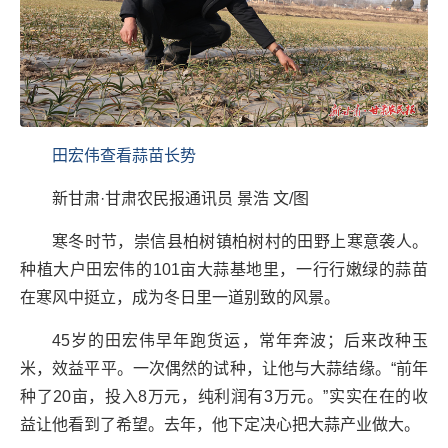
田宏伟查看蒜苗长势
新甘肃·甘肃农民报通讯员 景浩 文/图
寒冬时节，崇信县柏树镇柏树村的田野上寒意袭人。
种植大户田宏伟的101亩大蒜基地里，一行行嫩绿的蒜苗
在寒风中挺立，成为冬日里一道别致的风景。
45岁的田宏伟早年跑货运，常年奔波；后来改种玉
米，效益平平。一次偶然的试种，让他与大蒜结缘。“前年
种了20亩，投入8万元，纯利润有3万元。”实实在在的收
益让他看到了希望。去年，他下定决心把大蒜产业做大。