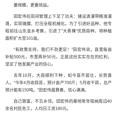
要规模，更要效益。
田宏伟在田间管理上下足了功夫：铺设滴灌带精准灌
溉，实现铺膜、打压全程机械化。为了引进好品种，他专
程前往山东金乡考察，引进了“大青棵”优质蒜种，将种植
面积扩大至101亩。
“有政策支持，我们干劲更足！”田宏伟说。县里每亩
补贴500元，市里再补50元，正是这份实实在在的红利，
坚定了他发展产业的信心。
去年10月，大蒜顺利下种，如今苗齐苗壮，长势喜
人。“今年4月收蒜苔，预计亩产700斤；5月收干蒜，总产
预计能有150吨。”田宏伟盘算着，信心满满。
自己致富，不忘乡邻。田宏伟的基地常年吸纳周边40
余名村民务工，人均日工资180元。