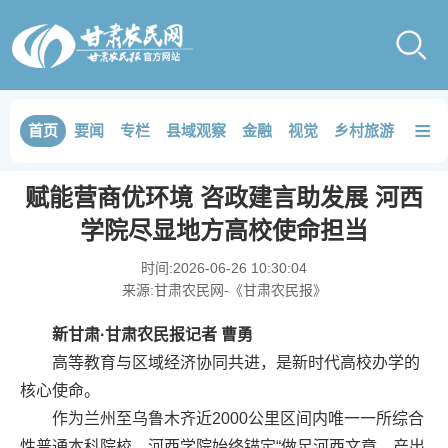
≡
首页
要闻
专栏
县域观察
金融
视觉
乡村旅游
品鉴
赋能营商优环境 咨政建言助发展 河西
学院尽显地方高校使命担当
时间:
2026-06-26 10:30:04
来源:
甘肃农民网-《甘肃农民报》
新甘肃·甘肃农民报记者 曹勇
高等教育与区域经济协同共进，是新时代高校办学的
核心使命。
作为兰州至乌鲁木齐近2000公里区间内唯一一所综合
性普通本科院校，河西学院始终锚定“做足河西文章，产出