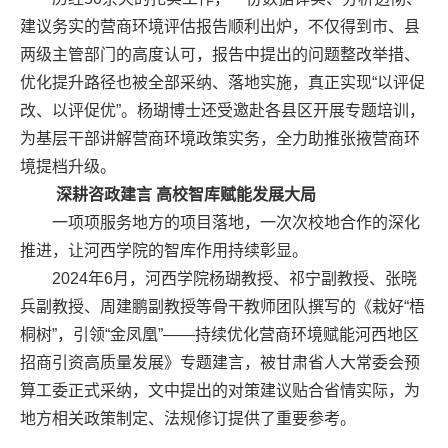
建议务实的营商环境评估报告顺利出炉，不仅得到市、县
两级主管部门的高度认可，报告中提出的问题整改举措、
优化提升路径也被全部采纳、落地实施，真正实现“以评促
改、以评促优”。杨瑚博士还受邀赴各县区开展专题培训，
为基层干部讲解营商环境政策实务，全力助推张掖营商环
境提档升级。
深耕咨政建言 高校智库赋能发展大局
一项项服务地方的项目落地，一次次校地合作的深化
推进，让河西学院的智库作用持续彰显。
2024年6月，河西学院杨瑚教授、祁宁副教授、张晓
兵副教授、周建鹏副教授等骨干教师团队撰写的《栽好“梧
桐树”，引领“金凤凰”——持续优化营商环境赋能河西地区
招商引资高质量发展》专题建言，被甘肃省人大常委会预
算工委正式采纳，文中提出的对策建议贴合省情实际，为
地方相关政策制定、法规修订提供了重要参考。