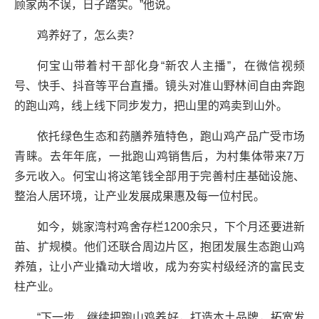
顾家两不误，日子踏实。”他说。
鸡养好了，怎么卖？
何宝山带着村干部化身“新农人主播”，在微信视频
号、快手、抖音等平台直播。镜头对准山野林间自由奔跑
的跑山鸡，线上线下同步发力，把山里的鸡卖到山外。
依托绿色生态和药膳养殖特色，跑山鸡产品广受市场
青睐。去年年底，一批跑山鸡销售后，为村集体带来7万
多元收入。何宝山将这笔钱全部用于完善村庄基础设施、
整治人居环境，让产业发展成果惠及每一位村民。
如今，姚家湾村鸡舍存栏1200余只，下个月还要进新
苗、扩规模。他们还联合周边片区，抱团发展生态跑山鸡
养殖，让小产业撬动大增收，成为夯实村级经济的富民支
柱产业。
“下一步，继续把跑山鸡养好，打造本土品牌，拓宽发