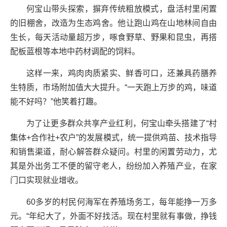
何宝山带头探索，摒弃传统粗放模式，盘活村里闲置
的旧棚舍，改造为生态鸡舍。他让跑山鸡在山地林间自由
生长，每天活动量超万步，啄食野草、野果和昆虫，再搭
配板蓝根等本地中药材调配的饲料。
这样一来，鸡肉肉质紧实、鲜香可口，还兼具药膳养
生特质，市场附加值大大提升。“一天跑上万步的鸡，味道
能不好吗？”他笑着打趣。
为了让更多群众共享产业红利，何宝山牵头搭建了“村
集体+合作社+农户”的发展模式，统一提供鸡苗、技术指导
和销售渠道，耐心解答群众疑问。村里的闲置劳动力，尤
其是外出务工不便的留守老人，纷纷加入养殖产业，在家
门口实现就业增收。
60多岁的村民何海军在养殖场务工，每年能挣一万多
元。“年纪大了，外面不好找活。现在村里就有事做，挣钱