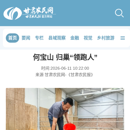
≡
首页
要闻
专栏
县域观察
金融
视觉
乡村旅游
品鉴
何宝山 归巢“领跑人”
时间:
2026-06-11 10:22:00
来源:
甘肃农民网-《甘肃农民报》