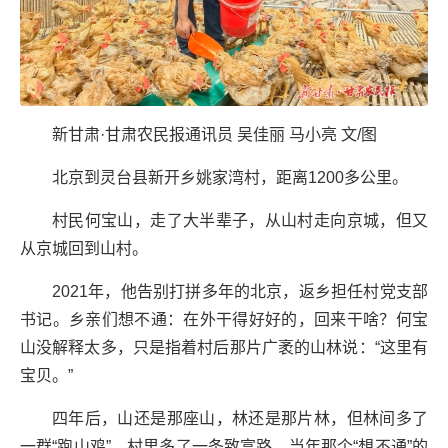
新甘肃·甘肃农民报通讯员 吴佳丽 马小亮 文/图
北京到灵台县新开乡姚家湾村，距离1200多公里。
村民何宝山，走了大半辈子，从山村走向京城，但又
从京城回到山村。
2021年，他告别打拼多年的北京，返乡担任村党支部
书记。乡亲们想不通：在外干得好好的，回来干啥？何宝
山没解释太多，只是指着村后那片广袤的山林说：“这里有
宝贝。”
四年后，山还是那座山，林还是那片林，但林间多了
一群“跑山鸡”，村里多了一条致富路。当年那个“想不通”的