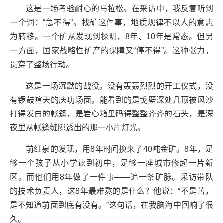
这是一场考验耐心的马拉松。在采访中，我反复听到
一个词：“急不得”。找矿这件事，地质规律不以人的意志
为转移。一个矿从发现到探明，8年、10年是常态。但另
一方面，国家战略性矿产的保障又“停不得”。这种张力，
贯穿了整场行动。
这是一场沉默的战役。没有轰轰烈烈的开工仪式，没
有锣鼓喧天的庆功场面。能看到的是戈壁深处几顶被风沙
打得发白的帐篷，是岩心箱里码得整整齐齐的石头，是深
夜里从帐篷缝隙透出的那一小片灯光。
前红泉的发现，用8年时间换来了40吨金矿。8年，足
够一个孩子从小学读到初中，足够一座城市修起一片新
区。而他们用8年做了一件事——追一条矿脉。采访带队
的技术负责人，这8年最难熬的是什么？他说：“不是苦，
是不知道前面到底有没有。”这句话，在我脑海中回响了很
久。