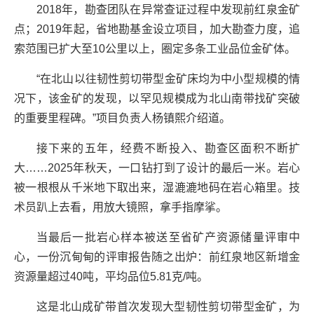
2018年，勘查团队在异常查证过程中发现前红泉金矿
点；2019年起，省地勘基金设立项目，加大勘查力度，追
索范围已扩大至10公里以上，圈定多条工业品位金矿体。
“在北山以往韧性剪切带型金矿床均为中小型规模的情
况下，该金矿的发现，以罕见规模成为北山南带找矿突破
的重要里程碑。”项目负责人杨镇熙介绍道。
接下来的五年，经费不断投入、勘查区面积不断扩
大……2025年秋天，一口钻打到了设计的最后一米。岩心
被一根根从千米地下取出来，湿漉漉地码在岩心箱里。技
术员趴上去看，用放大镜照，拿手指摩挲。
当最后一批岩心样本被送至省矿产资源储量评审中
心，一份沉甸甸的评审报告随之出炉：前红泉地区新增金
资源量超过40吨，平均品位5.81克/吨。
这是北山成矿带首次发现大型韧性剪切带型金矿，为