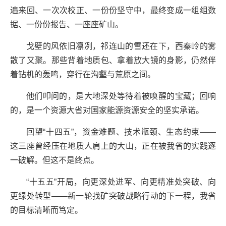
遍来回、一次次校正、一份份坚守中，最终变成一组组数
据、一份份报告、一座座矿山。
戈壁的风依旧凛冽，祁连山的雪还在下，西秦岭的雾
散了又聚。那些背着地质包、拿着放大镜的身影，仍然伴
着钻机的轰鸣，穿行在沟壑与荒原之间。
他们叩问的，是大地深处等待着被唤醒的宝藏；回响
的，是一个资源大省对国家能源资源安全的坚实承诺。
回望“十四五”，资金难题、技术瓶颈、生态约束——
这三座曾经压在地质人肩上的大山，正在被我省的实践逐
一破解。但这不是终点。
“十五五”开局，向更深处进军、向更精准处突破、向
更绿处转型——新一轮找矿突破战略行动的下一程，我省
的目标清晰而笃定。