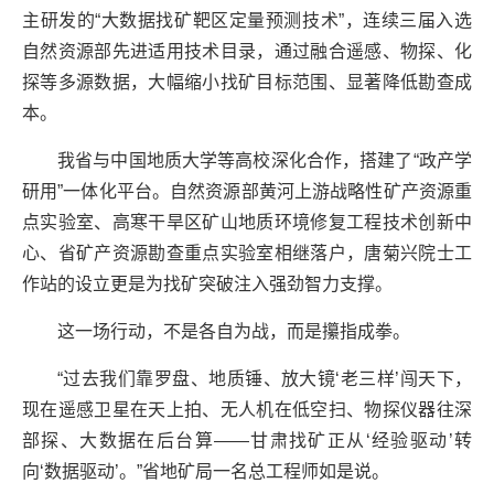
主研发的“大数据找矿靶区定量预测技术”，连续三届入选
自然资源部先进适用技术目录，通过融合遥感、物探、化
探等多源数据，大幅缩小找矿目标范围、显著降低勘查成
本。
我省与中国地质大学等高校深化合作，搭建了“政产学
研用”一体化平台。自然资源部黄河上游战略性矿产资源重
点实验室、高寒干旱区矿山地质环境修复工程技术创新中
心、省矿产资源勘查重点实验室相继落户，唐菊兴院士工
作站的设立更是为找矿突破注入强劲智力支撑。
这一场行动，不是各自为战，而是攥指成拳。
“过去我们靠罗盘、地质锤、放大镜‘老三样’闯天下，
现在遥感卫星在天上拍、无人机在低空扫、物探仪器往深
部探、大数据在后台算——甘肃找矿正从‘经验驱动’转
向‘数据驱动’。”省地矿局一名总工程师如是说。