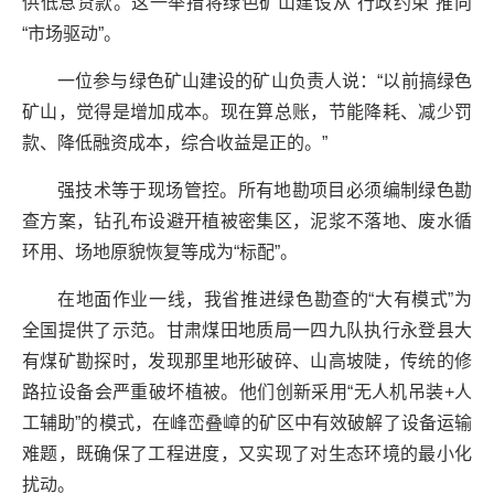
供低息贷款。这一举措将绿色矿山建设从“行政约束”推向
“市场驱动”。
一位参与绿色矿山建设的矿山负责人说：“以前搞绿色
矿山，觉得是增加成本。现在算总账，节能降耗、减少罚
款、降低融资成本，综合收益是正的。”
强技术等于现场管控。所有地勘项目必须编制绿色勘
查方案，钻孔布设避开植被密集区，泥浆不落地、废水循
环用、场地原貌恢复等成为“标配”。
在地面作业一线，我省推进绿色勘查的“大有模式”为
全国提供了示范。甘肃煤田地质局一四九队执行永登县大
有煤矿勘探时，发现那里地形破碎、山高坡陡，传统的修
路拉设备会严重破坏植被。他们创新采用“无人机吊装+人
工辅助”的模式，在峰峦叠嶂的矿区中有效破解了设备运输
难题，既确保了工程进度，又实现了对生态环境的最小化
扰动。