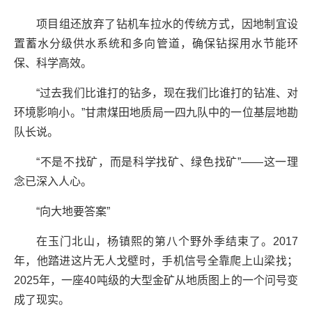
项目组还放弃了钻机车拉水的传统方式，因地制宜设
置蓄水分级供水系统和多向管道，确保钻探用水节能环
保、科学高效。
“过去我们比谁打的钻多，现在我们比谁打的钻准、对
环境影响小。”甘肃煤田地质局一四九队中的一位基层地勘
队长说。
“不是不找矿，而是科学找矿、绿色找矿”——这一理
念已深入人心。
“向大地要答案”
在玉门北山，杨镇熙的第八个野外季结束了。2017
年，他踏进这片无人戈壁时，手机信号全靠爬上山梁找；
2025年，一座40吨级的大型金矿从地质图上的一个问号变
成了现实。