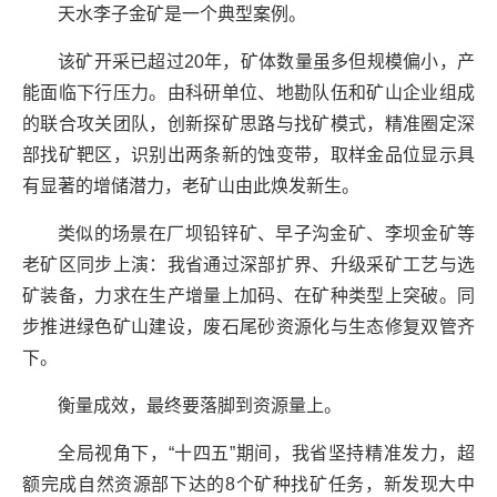
天水李子金矿是一个典型案例。
该矿开采已超过20年，矿体数量虽多但规模偏小，产
能面临下行压力。由科研单位、地勘队伍和矿山企业组成
的联合攻关团队，创新探矿思路与找矿模式，精准圈定深
部找矿靶区，识别出两条新的蚀变带，取样金品位显示具
有显著的增储潜力‌‌，老矿山由此焕发新生。
类似的场景在厂坝铅锌矿、早子沟金矿、李坝金矿等
老矿区同步上演：我省通过深部扩界、升级采矿工艺与选
矿装备，力求在生产增量上加码、在矿种类型上突破。同
步推进绿色矿山建设，废石尾砂资源化与生态修复双管齐
下。
衡量成效，最终要落脚到资源量上。
全局视角下，“十四五”期间，我省坚持精准发力，超
额完成自然资源部下达的8个矿种找矿任务，新发现大中