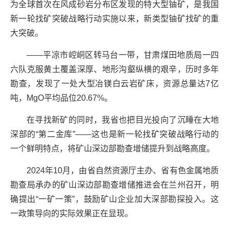
为全球首次在风成砂岩分布区发现的特大型铀矿，是我国
新一轮找矿突破战略行动实施以来，新类型铀矿找矿的重
大突破。
——平凉市崆峒区转马台一带，甘肃煤田地质局一四
六队克服黄土覆盖深厚、地形沟壑纵横的艰辛，历时多年
勘查，发现了一处大型冶镁白云岩矿床，资源总量达7亿
吨，MgO平均品位20.67%。
在寻找新矿的同时，我省也把目光投向了沉睡在大地
深部的“第二金库”——这也是新一轮找矿突破战略行动的
一个鲜明特点，将矿山深边部勘查增储提升到战略高度。
2024年10月，由省自然资源厅主办、省有色金属地质
勘查局承办的矿山深边部勘查增储推进会在兰州召开，明
确提出“一矿一策”，鼓励矿山企业加大深部勘探投入。这
一政策导向的实际效果正在显现。