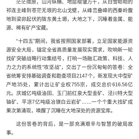
茫茫陇原，山河纵横、地层褶皱万千，从白雪皑皑的
祁连主峰到苍茫无垠的北山戈壁，从峰峦叠嶂的西秦岭腹
地到梁峁起伏的陇东黄土塬，大地之下，沉睡着金属、能
源、稀有矿产宝藏。
“十四五”期间，我省按照国家部署，立足国家能源资
源安全大局，锚定全省高质量发展现实需求，吹响新一轮
找矿突破战略行动集结号，打响一场融汇政策、科技、人
力之力的系统性“攻坚战”，交出了一份沉甸甸的答卷：全
省统筹安排基础调查和勘查项目2147个，新发现大中型矿
产地35处，累计出让矿业权755宗，成交总价616.56亿
元。庆城亿吨级油田、玉门前红泉大型金矿、泾川特大型
铀矿、平凉7亿吨级冶镁白云岩矿……一个个重大找矿成
果次第涌现，唤醒了沉睡在大地深处的资源宝库。
这份答卷的背后，是一部充满艰辛与智慧的破局故
事。