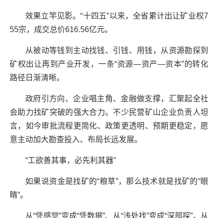
效果立竿见影。“十四五”以来，全省累计出让矿业权7
55宗，成交总价616.56亿元。
从被动等钱到主动找钱、引钱、用钱，从资源勘探到
矿权出让再到产业开发，一条“资源—资产—资本”的转化
路径日渐清晰。
政府引方向、企业唱主角、金融做支撑，汇聚起全社
会助力找矿突破的强大合力。不少民营矿山企业负责人坦
言，如今审批流程更简化、政策更透明、预期更稳定，愿
意主动加大勘查投入、布局长远发展。
“工欲善其事，必先利其器”
如果说资金是找矿的“粮草”，那么技术就是找矿的“眼
睛”。
从“凭感觉”变成“凭数据”、从“浅处找”变成“深部探”，从