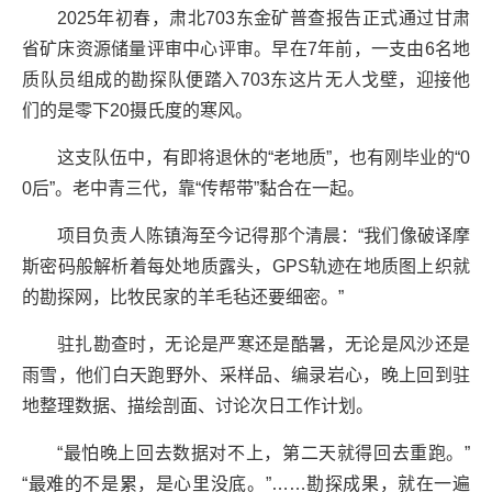
2025年初春，肃北703东金矿普查报告正式通过甘肃
省矿床资源储量评审中心评审。早在7年前，一支由6名地
质队员组成的勘探队便踏入703东这片无人戈壁，迎接他
们的是零下20摄氏度的寒风。
这支队伍中，有即将退休的“老地质”，也有刚毕业的“0
0后”。老中青三代，靠“传帮带”黏合在一起。
项目负责人陈镇海至今记得那个清晨：“我们像破译摩
斯密码般解析着每处地质露头，GPS轨迹在地质图上织就
的勘探网，比牧民家的羊毛毡还要细密。”
驻扎勘查时，无论是严寒还是酷暑，无论是风沙还是
雨雪，他们白天跑野外、采样品、编录岩心，晚上回到驻
地整理数据、描绘剖面、讨论次日工作计划。
“最怕晚上回去数据对不上，第二天就得回去重跑。”
“最难的不是累，是心里没底。”……勘探成果，就在一遍