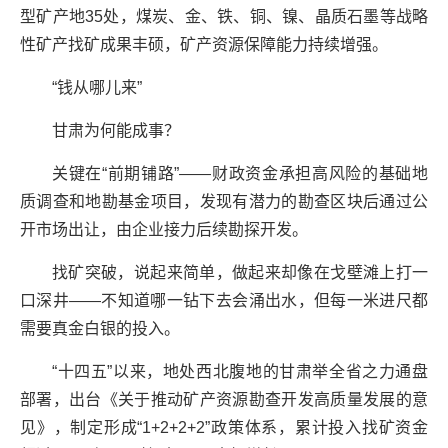
型矿产地35处，煤炭、金、铁、铜、镍、晶质石墨等战略
性矿产找矿成果丰硕，矿产资源保障能力持续增强。
“钱从哪儿来”
甘肃为何能成事？
关键在“前期铺路”——财政资金承担高风险的基础地
质调查和地勘基金项目，发现有潜力的勘查区块后通过公
开市场出让，由企业接力后续勘探开发。
找矿突破，说起来简单，做起来却像在戈壁滩上打一
口深井——不知道哪一钻下去会涌出水，但每一米进尺都
需要真金白银的投入。
“十四五”以来，地处西北腹地的甘肃举全省之力通盘
部署，出台《关于推动矿产资源勘查开发高质量发展的意
见》，制定形成“1+2+2+2”政策体系，累计投入找矿资金