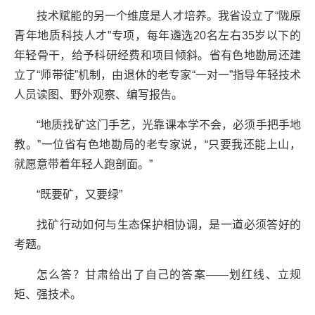
技术赋能的另一个维度是人才培养。我省设立了“陇原
青年地质科技人才”专项，每年遴选20名左右35岁以下的
年轻骨干，给予科研经费和项目倾斜。省有色地勘局还建
立了“师带徒”机制，由退休的老专家“一对一”指导年轻技术
人员读图、野外观察、编写报告。
“地质找矿这门手艺，光靠课本学不会，必须手把手地
教。”一位省有色地勘局的老专家说，“只要我还能上山，
就愿意带着年轻人跑剖面。”
“既要矿，又要绿”
找矿行动如何与生态保护相协调，是一道必须答好的
考题。
怎么答？甘肃给出了自己的答案——划红线、立规
矩、强技术。