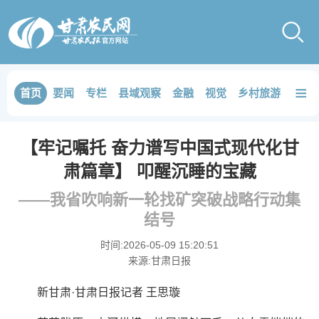
≡
首页
要闻
专栏
县域观察
金融
视觉
乡村旅游
品鉴
【牢记嘱托 奋力谱写中国式现代化甘
肃篇章】 叩醒沉睡的宝藏
——我省吹响新一轮找矿突破战略行动集
结号
时间:
2026-05-09 15:20:51
来源:
甘肃日报
新甘肃·甘肃日报记者 王思璇