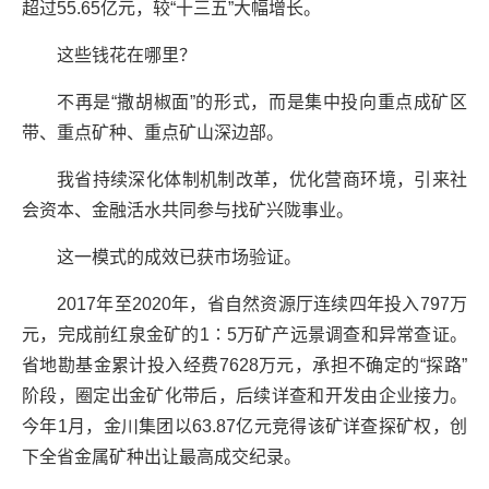
超过55.65亿元，较“十三五”大幅增长。
这些钱花在哪里？
不再是“撒胡椒面”的形式，而是集中投向重点成矿区
带、重点矿种、重点矿山深边部。
我省持续深化体制机制改革，优化营商环境，引来社
会资本、金融活水共同参与找矿兴陇事业。
这一模式的成效已获市场验证。
2017年至2020年，省自然资源厅连续四年投入797万
元，完成前红泉金矿的1∶5万矿产远景调查和异常查证。
省地勘基金累计投入经费7628万元，承担不确定的“探路”
阶段，圈定出金矿化带后，后续详查和开发由企业接力。
今年1月，金川集团以63.87亿元竞得该矿详查探矿权，创
下全省金属矿种出让最高成交纪录。