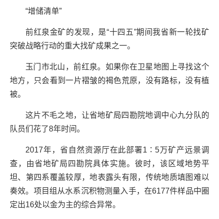
“增储清单”
前红泉金矿的发现，是“十四五”期间我省新一轮找矿
突破战略行动的重大找矿成果之一。
玉门市北山，前红泉。如果你在卫星地图上寻找这个
地方，只会看到一片褶皱的褐色荒原，没有路标，没有植
被。
这片不毛之地，让省地矿局四勘院地调中心九分队的
队员们花了8年时间。
2017年，省自然资源厅在此部署1∶5万矿产远景调
查，由省地矿局四勘院具体实施。彼时，该区域地势平
坦、第四系覆盖较厚，地表露头有限，传统地质填图难以
奏效。项目组从水系沉积物测量入手，在6177件样品中圈
定出16处以金为主的综合异常。