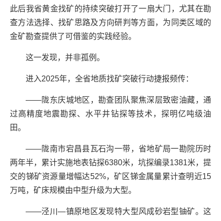
此后我省黄金找矿的持续突破打开了一扇大门，尤其在勘
查方法选择、找矿思路及方向研判等方面，为同类区域的
金矿勘查提供了可借鉴的实践经验。
这一发现，并非孤例。
进入2025年，全省地质找矿突破行动捷报频传：
——陇东庆城地区，勘查团队聚焦深层致密油藏，通
过高精度地震勘探、水平井钻探等技术，探明亿吨级油
田。
——陇南市宕昌县瓦石沟一带，省地矿局一勘院历时
两年半，累计实施地表钻探6380米，坑探编录1381米，提
交的锑矿资源量增幅达52%，矿区锑金属量累计查明近15
万吨，矿床规模由中型升级为大型。
——泾川—镇原地区发现特大型风成砂岩型铀矿。这