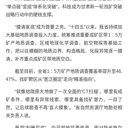
“单点碰”变成“体系化突破”，科技成为甘肃新一轮找矿突破
战略行动中的硬核支撑。
“摸清家底”成为首要之务。“十四五”以来，我省持续加
大基础地质调查投入力度，统筹推进重要成矿区带1∶5万
矿产地质调查、区域地球化学调查、航空物探等基础工
作，把以往模糊的地质边界、构造格局、化探异常逐一摸
清，补齐重点成矿区带地质空白。
截至目前，全省1∶5万矿产地质调查覆盖率提升至46.
47%，找矿靶区从“宽泛圈定”走向“精准指向”。
“就像给陇原大地做了一次全面的‘CT扫描’，哪里有成
矿条件、哪里有异常线索、哪里具备找矿潜力，一目了
然，让后续勘查不再‘盲人摸象’。”省自然资源厅地勘处相
关负责人说。
再用“利器探底”，向深部地层要资源。面对我省复杂