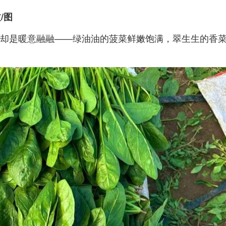
/图
却是暖意融融——绿油油的菠菜鲜嫩饱满，翠生生的香