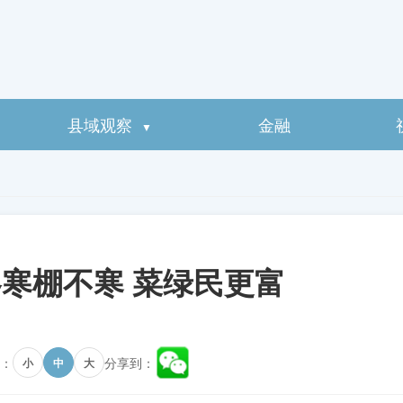
县域观察
金融
▼
寒棚不寒 菜绿民更富
：
分享到：
小
中
大