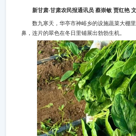
新甘肃·甘肃农民报通讯员 蔡崇敏 贾红艳 文
数九寒天，华亭市神峪乡的设施蔬菜大棚里
鼻，连片的翠色在冬日里铺展出勃勃生机。