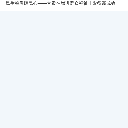
民生答卷暖民心——甘肃在增进群众福祉上取得新成效
×
时间:2025-09-10 09:55:32
[详细]
网站导航
要闻
【甘肃日报社论】以高水平安全护航高质量发展
要闻
产业
村镇
法治
人物
原创
“打假治敲”专项行动
时间:2025-07-28 11:04:39
[详细]
结对帮扶 爱心甘肃
东西部协作在陇原
聚焦自媒体管理13条
【牢记嘱托 奋力谱写中国式现代化甘肃篇章】中国共产党
强信心 看发展
整治形式主义 为基层减负
文化中国行
甘肃省第十四届委员会第八次全体会议决议
抵制高额彩礼 推动移风易俗
优化营商环境 增强发展动能
时间:2025-07-28 11:03:58
[详细]
促进民营经济高质量发展
厚道甘肃 地道甘味
书香农家
甘肃福彩
"丰登高台”农文旅融合媒体行暨网络主题宣传活动
省委十四届八次全会在兰举行 胡昌升讲话 任振鹤庄国泰出
席
甘肃体彩
2025年度感动甘肃·陇人骄子
时间:2025-07-28 11:03:06
[详细]
2026(丙午)年公祭中华人文始祖伏羲大典
关注十六运