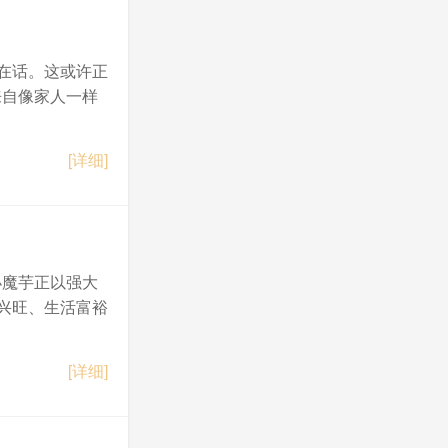
在话。这或许正
来自像家人一样
[详细]
小魔芋正以强大
兴旺、生活富裕
[详细]