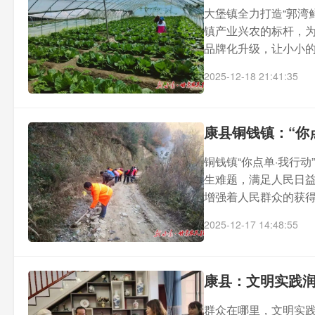
大堡镇全力打造“郭湾
镇产业兴农的标杆，
品牌化升级，让小小的蔬
2025-12-18 21:41:35
康县铜钱镇：“你
铜钱镇“你点单·我行
生难题，满足人民日
增强着人民群众的获得感
2025-12-17 14:48:55
康县：文明实践润
群众在哪里，文明实践