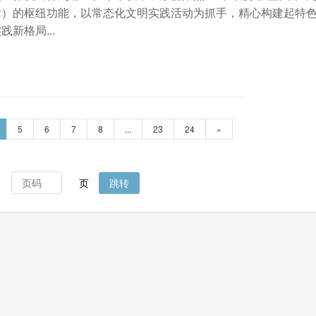
站）的枢纽功能，以常态化文明实践活动为抓手，精心构建起特
新格局...
5
6
7
8
...
23
24
»
页
跳转