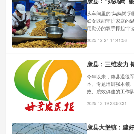
康县：“妈妈岗”破
从车间里的“妈妈岗”
妇女既能守护家庭的
用勤劳的双手撑起“半边天
2025-12-24 14:41:56
康县：三维发力 
今年以来，康县退役军
本、专题培训强本领、
效、质效俱佳的工作队伍
2025-12-19 23:50:31
康县大堡镇：建好聚