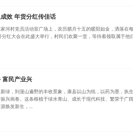
成效 年货分红传佳话
张家河村党员活动室广场上，农历腊月十五的暖阳如金，洒落在
经济分红大会在此盛大举行，村民们欢聚一堂，等待着领取属于他们的
 富民产业兴
抹新绿，到漫山遍野的丰收景象，康县以山为纸，以药为墨，执
村振兴画卷。这条根植于绿水青山、成长于现代科技、繁荣于广
焕发新生，...