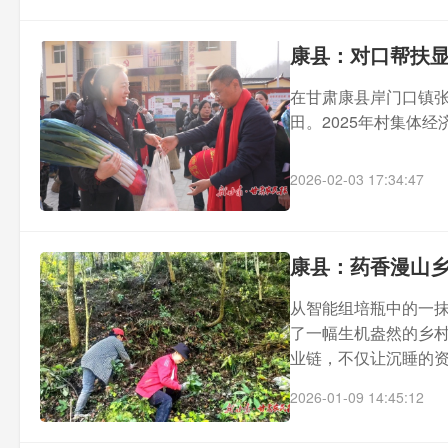
康县：对口帮扶显
在甘肃康县岸门口镇
田。2025年村集体
2026-02-03 17:34:47
康县：药香漫山乡
从智能组培瓶中的一
了一幅生机盎然的乡
业链，不仅让沉睡的资源
2026-01-09 14:45:12