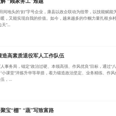
解 “顾家务工”难题
到田间地头的“妇”字号企业，康县以政企联动为纽带，以技能赋能
温暖，又能实现自我的价值。如今，越来越多的巾帼力量扎根乡
”...
锻造高素质退役军人工作队伍
人事务局，锚定“政治过硬、本领高强、作风优良”目标，通过“八
“小课堂”淬炼升华等举措，着力锻造政治坚定、业务精练、作风
，...
宝“棚” “蔬”写致富路