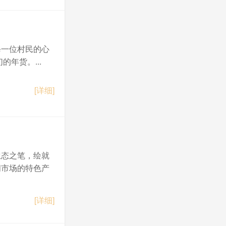
次全体会议决议
每一位村民的心
年货。...
[详细]
生态之笔，绘就
阔市场的特色产
[详细]