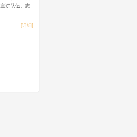
色宣讲队伍、志
[详细]