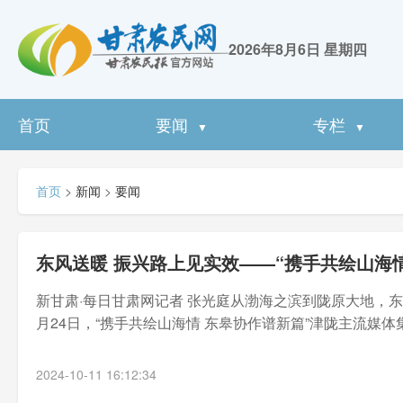
2026年8月6日 星期四
首页
要闻
专栏
▼
▼
首页
>
新闻
>
要闻
东风送暖 振兴路上见实效——“携手共绘山海
新甘肃·每日甘肃网记者 张光庭从渤海之滨到陇原大地，
月24日，“携手共绘山海情 东皋协作谱新篇”津陇主流媒体
2024-10-11 16:12:34