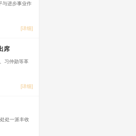
平与进步事业作
[详细]
出席
长、习仲勋等革
[详细]
…处处一派丰收