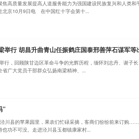
聚焦高质量发展提高人道服务能力为强国建设民族复兴和人类和
10月9日电 在中国红十字会第十...
梁举行 胡昌升曲青山任振鹤庄国泰邢善萍石谋军等
南梁举行，回顾陕甘边区革命斗争的光辉历程，缅怀刘志丹、谢子
省广大党员干部群众弘扬南梁精神、...
”
在泾川县的苹果园里，果农们忙碌采摘，客商们纷纷前来订购…
也功不可没。走进泾川县玉都镇康家村...