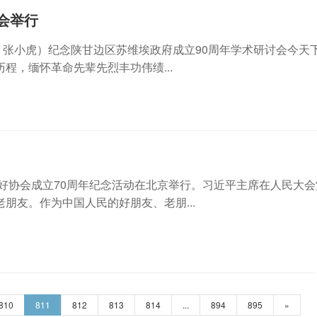
会举行
明 张小虎）纪念陕甘边区苏维埃政府成立90周年学术研讨会今天
程，缅怀革命先辈先烈丰功伟绩...
友好协会成立70周年纪念活动在北京举行。习近平主席在人民大
朋友。作为中国人民的好朋友、老朋...
810
811
812
813
814
...
894
895
»