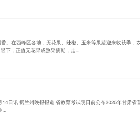
蔬飘香。在西峰区各地，无花果、辣椒、玉米等果蔬迎来收获季，
眼下，正值无花果成熟采摘期，走...
月14日讯 据兰州晚报报道 省教育考试院日前公布2025年甘肃
..