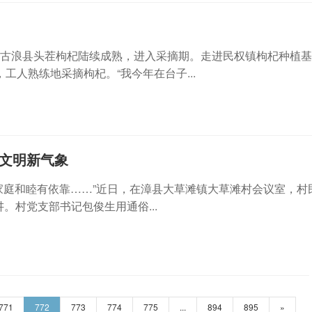
，古浪县头茬枸杞陆续成熟，进入采摘期。走进民权镇枸杞种植
人熟练地采摘枸杞。“我今年在台子...
风文明新气象
，家庭和睦有依靠……”近日，在漳县大草滩镇大草滩村会议室，村
。村党支部书记包俊生用通俗...
771
772
773
774
775
...
894
895
»