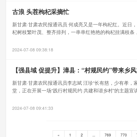
古浪 头茬枸杞采摘忙
新甘肃·甘肃农民报通讯员 何成亮又是一年枸杞红。近日
杞树枝繁叶茂、整齐排列，一串串红艳艳的枸杞挂满枝条，工
2024-07-08 09:38:18
【强县域 促提升】漳县：“村规民约”带来乡
新甘肃·甘肃农民报通讯员李志斌 汪珍“长有慈，少有孝
堂，正在开展一场“践行村规民约 共建和谐乡村”的主题宣讲
2024-07-08 09:41:33
«
1
2
...
769
770