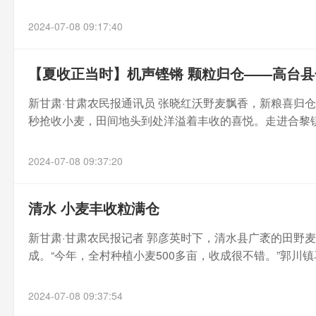
2024-07-08 09:17:40
【夏收正当时】机声铿锵 颗粒归仓——高台
新甘肃·甘肃农民报通讯员 张晓红沃野麦飘香，新粮喜归
秒抢收小麦，田间地头到处洋溢着丰收的喜悦。走进合黎镇
2024-07-08 09:37:20
清水 小麦丰收粒满仓
新甘肃·甘肃农民报记者 郭彦英时下，清水县广袤的田野麦
成。“今年，全村种植小麦500多亩，收成很不错。”郭川镇马
2024-07-08 09:37:54