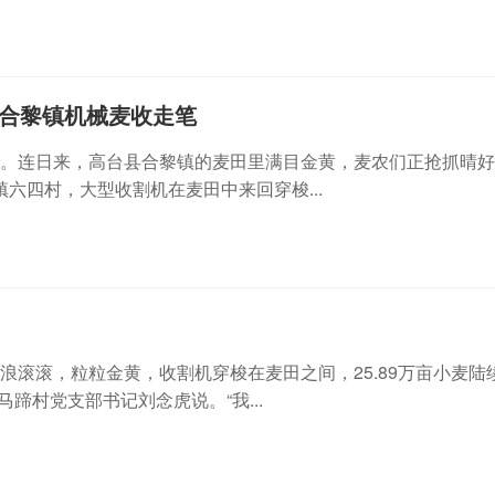
县合黎镇机械麦收走笔
仓。连日来，高台县合黎镇的麦田里满目金黄，麦农们正抢抓晴
六四村，大型收割机在麦田中来回穿梭...
浪滚滚，粒粒金黄，收割机穿梭在麦田之间，25.89万亩小麦陆
蹄村党支部书记刘念虎说。“我...